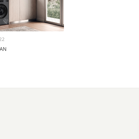
022
BAN