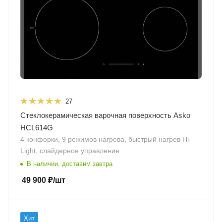
27
Стеклокерамическая варочная поверхность Asko
HCL614G
4 конфорки, 9 режимов нагрева, быстрый нагрев Hi-
Light, слайдерное управление
В наличии, доставим завтра
49 900
₽
/шт
Хит