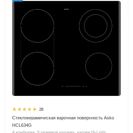
28
Стеклокерамическая варочная поверхность Asko
HCL634G
4 конфорки, 9 режимов нагрева, нагрев Hi-Light