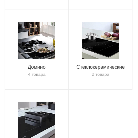
Домино
Стеклокерамические
4 товара
2 товара