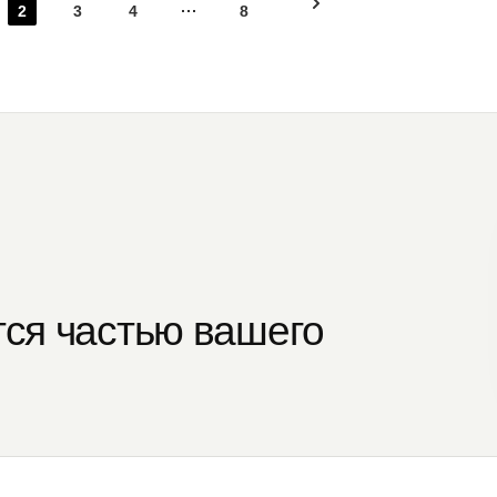
2
3
4
8
тся частью вашего