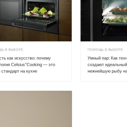
Ь В ВЫБОРЕ
ПОМОЩЬ В ВЫБОРЕ
сть как искусство: почему
Умный пар: Как те
логия Celsius°Cooking — это
создают идеальный
 стандарт на кухне
нежнейшую рыбу на