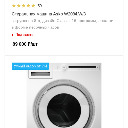
59
Стиральная машина Asko W2084.W/3
загрузка на 8 кг, дизайн Classic, 16 программ, лопасти
в форме песочных часов
Под заказ
89 000
₽
/шт
Умный обзор от ИИ