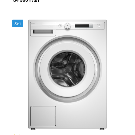
84 900
₽
/шт
Хит