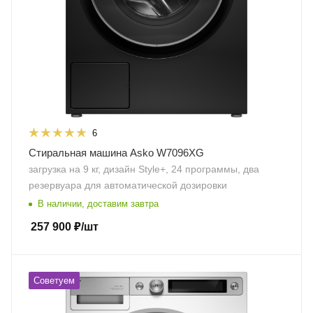
6
Стиральная машина Asko W7096XG
загрузка на 9 кг, дизайн Style+, 24 программы, два
резервуара для автоматической дозировки
В наличии, доставим завтра
257 900
₽
/шт
Советуем