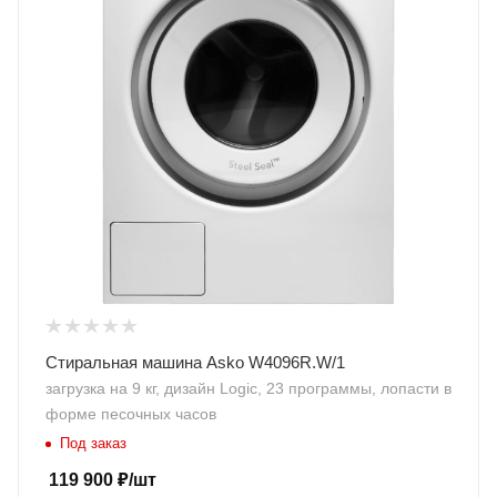
Стиральная машина Asko W4096R.W/1
загрузка на 9 кг, дизайн Logic, 23 программы, лопасти в
форме песочных часов
Под заказ
119 900
₽
/шт