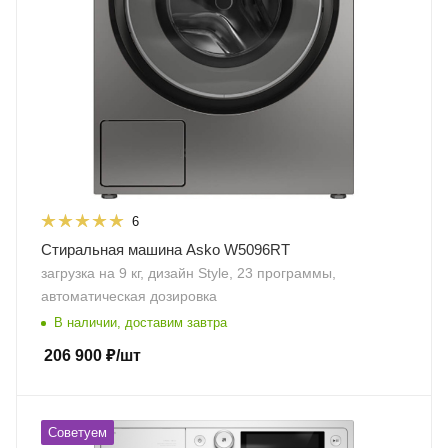
6
Стиральная машина Asko W5096RT
загрузка на 9 кг, дизайн Style, 23 программы,
автоматическая дозировка
В наличии, доставим завтра
206 900
₽
/шт
Советуем