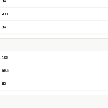
34
А++
34
186
59.5
60