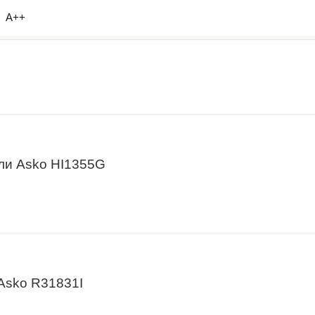
А++
ли Asko HI1355G
Asko R31831I