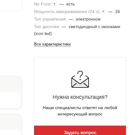
No Frost
—
есть
?
Мощность замораживания (24 ч)
—
16
?
Тип управления
—
электронное
Тип дисплея
—
светодиодный с иконками
(icon led)
Все характеристики
Нужна консультация?
Наши специалисты ответят на любой
интересующий вопрос
Задать вопрос