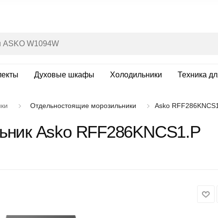
лекты
Духовые шкафы
Холодильники
Техника д
ики
Отдельностоящие морозильники
Asko RFF286KNCS1
ьник Asko RFF286KNCS1.P